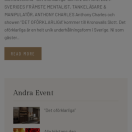
SVERIGES FRÄMSTE MENTALIST, TANKELÄSARE &
MANIPULATÖR, ANTHONY CHARLES Anthony Charles och
showen “DET OFÖRKLARLIGA” kommer till Kronovalls Slott. Det
oförklarliga är en helt unik underhållningsform i Sverige. Ni som
gäster...
READ MORE
Andra Event
”Det oförklarliga”
Alla hjärtans dag