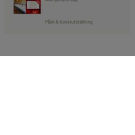
Påsk & Konstutställning
Läs mer om
Vad som händer
Att bo hos oss