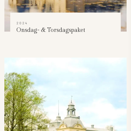
2024
Onsdag- & Torsdagspaket